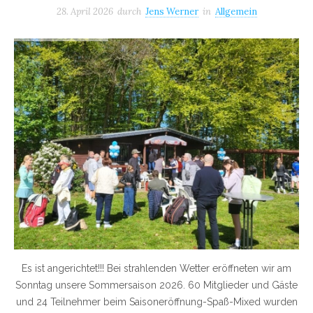
28. April 2026
durch
Jens Werner
in
Allgemein
Es ist angerichtet!!! Bei strahlenden Wetter eröffneten wir am
Sonntag unsere Sommersaison 2026. 60 Mitglieder und Gäste
und 24 Teilnehmer beim Saisoneröffnung-Spaß-Mixed wurden