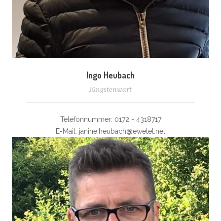
Ingo Heubach
Jüngstenwart
Telefonnummer: 0172 - 4318717
E-Mail: janine.heubach@ewetel.net