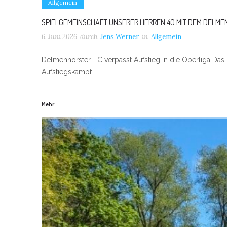
Allgemein
SPIELGEMEINSCHAFT UNSERER HERREN 40 MIT DEM DELME
6. Juni 2026
durch
Jens Werner
in
Allgemein
Delmenhorster TC verpasst Aufstieg in die Oberliga Das Z
Aufstiegskampf
Mehr