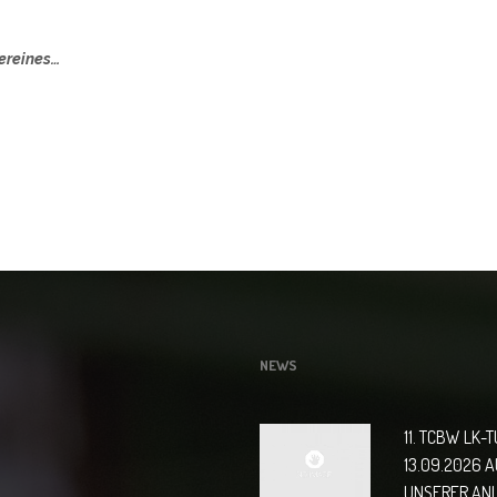
ereines…
NEWS
11. TCBW LK-
13.09.2026 
UNSERER AN