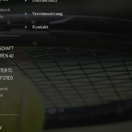
Datenschutz
durch
Vereinssatzung
in
Kontakt
über
r freuen
!!
NSCHAFT
RREN 40
TER TC
FSTIEG
urch
in
er TC
tieg in
 Das Ziel
W
 in der