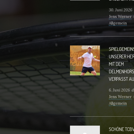
30. Juni 2026
Jens Werner
Allgemein
Anmeldung 
tennis.de Wi
Uns auf Euch!
SPIELGEMEI
UNSERER HE
MIT DEM
DELMENHORS
VERPASST AU
6. Juni 2026
d
Jens Werner
Allgemein
Delmenhorst
verpasst Aufs
die Oberliga
SCHÖNE TCB
war der Titel