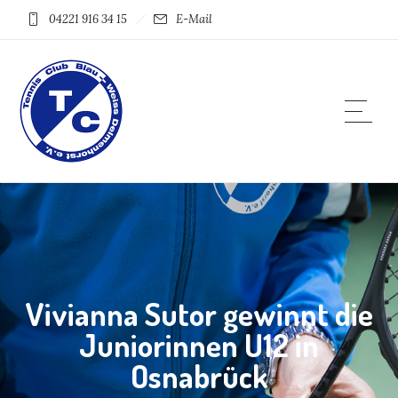
04221 916 34 15
E-Mail
Vivianna Sutor gewinnt die
Juniorinnen U12 in
Osnabrück