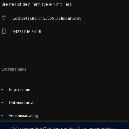
Bremen ist dein Tennisverein mit Herz!
Lethestraße 17, 27755 Delmenhorst
04221 916 34 15
WEITERE LINKS
Impressum
Datenschutz
Vereinssatzung
Kontakt