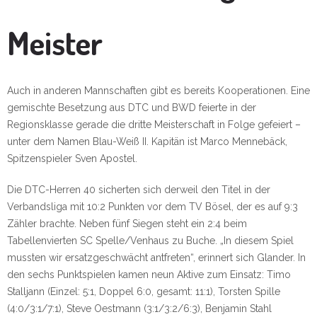
Meister
Auch in anderen Mannschaften gibt es bereits Kooperationen. Eine
gemischte Besetzung aus DTC und BWD feierte in der
Regionsklasse gerade die dritte Meisterschaft in Folge gefeiert –
unter dem Namen Blau-Weiß II. Kapitän ist Marco Mennebäck,
Spitzenspieler Sven Apostel.
Die DTC-Herren 40 sicherten sich derweil den Titel in der
Verbandsliga mit 10:2 Punkten vor dem TV Bösel, der es auf 9:3
Zähler brachte. Neben fünf Siegen steht ein 2:4 beim
Tabellenvierten SC Spelle/Venhaus zu Buche. „In diesem Spiel
mussten wir ersatzgeschwächt antfreten“, erinnert sich Glander. In
den sechs Punktspielen kamen neun Aktive zum Einsatz: Timo
Stalljann (Einzel: 5:1, Doppel 6:0, gesamt: 11:1), Torsten Spille
(4:0/3:1/7:1), Steve Oestmann (3:1/3:2/6:3), Benjamin Stahl