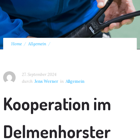
Home
Allgemein
Kooperation im Delmenhorster Tennis bringt Aufstiege in Serie
27. September 2024
durch
Jens Werner
in
Allgemein
Kooperation im
Delmenhorster