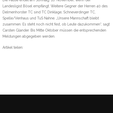
Die Pause endet am Sonntag. 10. November, wenn der
Landesligist Bösel empfängt. Weitere Gegner der Herren 40 des
Delmenhorster TC sind TC Dinklage, Schneverdinger TC,
Spelle/Venhaus und TuS Nahne. „Unsere Mannschaft bleibt
zusammen. Es steht noch nicht fest, ob Leute dazukommen“, sagt
Carsten Glander. Bis Mitte Oktober müssen die entsprechenden
Meldungen abgegeben werden.
Artikel teilen: