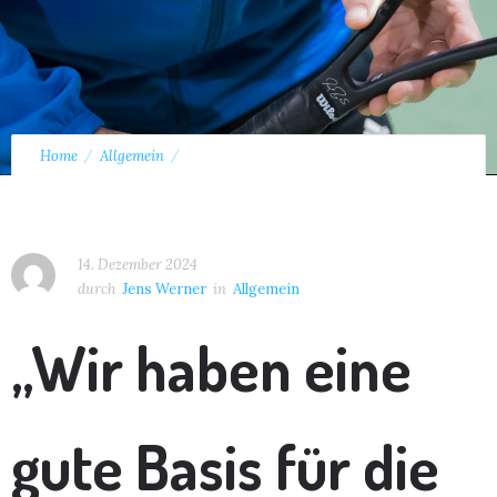
Home
Allgemein
Interview Carsten Glander Delmenhorster-Kurier vom
14.12.2024
14. Dezember 2024
durch
Jens Werner
in
Allgemein
„Wir haben eine
gute Basis für die