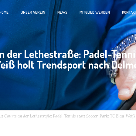
HOME
UNSER VEREIN
NEWS
MITGLIED WERDEN
KONTAK
n der Lethestraße: Padel-Tenni
eiß holt Trendsport nach Delm
ut Courts an der Lethestraße: Padel-Tennis statt Soccer-Park: TC Blau-Weiß