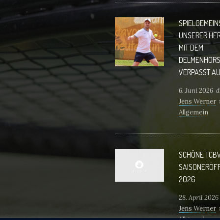
tennis.de Wi
Uns auf Euch!
SPIELGEMEI
UNSERER HE
MIT DEM
DELMENHORS
VERPASST AU
6. Juni 2026
d
Jens Werner
Allgemein
Delmenhorst
verpasst Aufs
die Oberliga
SCHÖNE TCB
war der Titel
SAISONERÖF
Landesliga d
2026
40. Doch die
Konkurrenz 
28. April 2026
stark. So lief
Jens Werner
Vorentschei
Allgemein