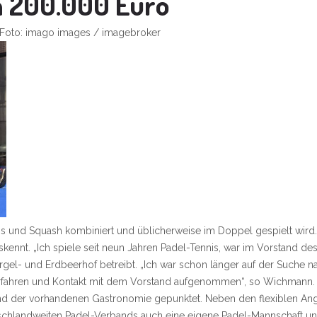
on 200.000 Euro
Foto: imago images / imagebroker
nnis und Squash kombiniert und üblicherweise im Doppel gespielt wird.
uskennt. „Ich spiele seit neun Jahren Padel-Tennis, war im Vorstand 
argel- und Erdbeerhof betreibt. „Ich war schon länger auf der Suche
erfahren und Kontakt mit dem Vorstand aufgenommen“, so Wichmann. M
 der vorhandenen Gastronomie gepunktet. Neben den flexiblen Angeb
hlandweiten Padel-Verbands auch eine eigene Padel-Mannschaft unte