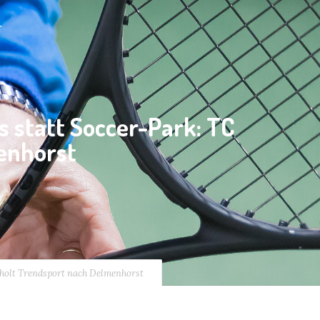
T
s statt Soccer-Park: TC
enhorst
 holt Trendsport nach Delmenhorst