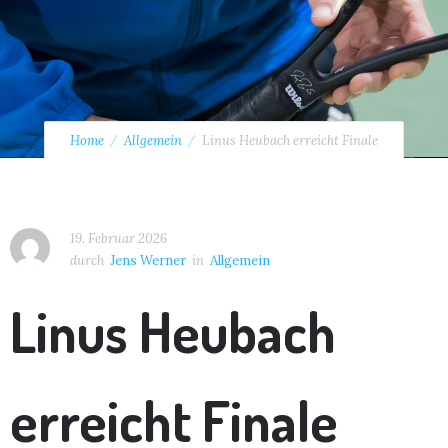
Home
Allgemein
Linus Heubach erreicht Finale
19. Februar 2026
durch
Jens Werner
in
Allgemein
Linus Heubach
erreicht Finale