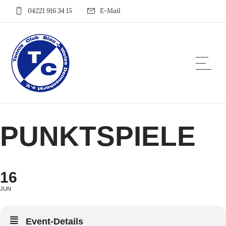
04221 916 34 15
E-Mail
PUNKTSPIELE
16
JUN
Event-Details