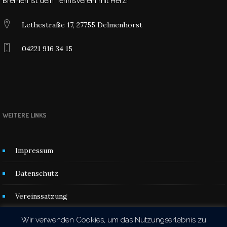
Bremen ist dein Tennisverein mit Herz!
Lethestraße 17, 27755 Delmenhorst
04221 916 34 15
WEITERE LINKS
Impressum
Datenschutz
Vereinssatzung
Kontakt
Wir verwenden Cookies, um das Nutzungserlebnis zu