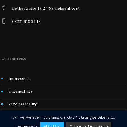
Lethestraße 17, 27755 Delmenhorst
04221 916 34 15
WEITERE LINKS
Impressum
Datenschutz
Vereinssatzung
Kontakt
Wir verwenden Cookies, um das Nutzungserlebnis zu
verbessern.
Alles klar!
Datenschutzerklärung